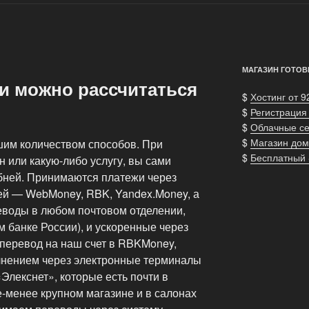
МАГАЗИН ГОТОВ
и можно рассчитаться
$
Хостинг от 9
$
Регистрация
$
Облачные с
$
Магазин дом
им количеством способов. При
$
Бесплатный
 или какую-либо услугу, вы сами
обней. Принимаются платежи через
ей — WebMoney, RBK, Yandex.Money, а
воды в любом почтовом отделении,
 банке России), и ускоренные через
 перевод на наш счет в RBKMoney,
лнением через электронные терминалы
лекснет», которые есть почти в
-менее крупном магазине и в салонах