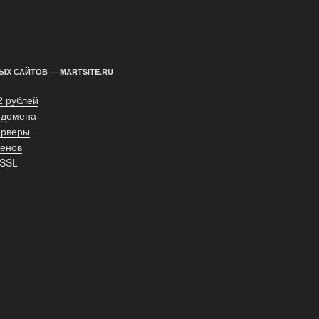
ЫХ САЙТОВ — MARTSITE.RU
2 рублей
 домена
ерверы
енов
 SSL