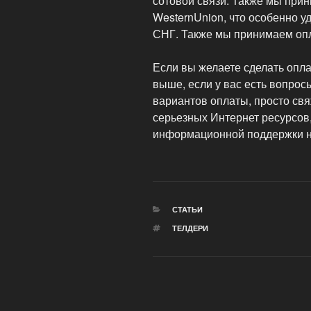
сотовой связи. Также мы при
WesternUnion, что особенно у
СНГ. Также мы принимаем опла
Если вы желаете сделать опл
выше, если у вас есть вопрос
вариантов оплаты, просто свя
серьезных Интернет ресурсов
информационной поддержки н
РУБРИКИ
СТАТЬИ
МЕТКИ
ТЕЛДЕРИ