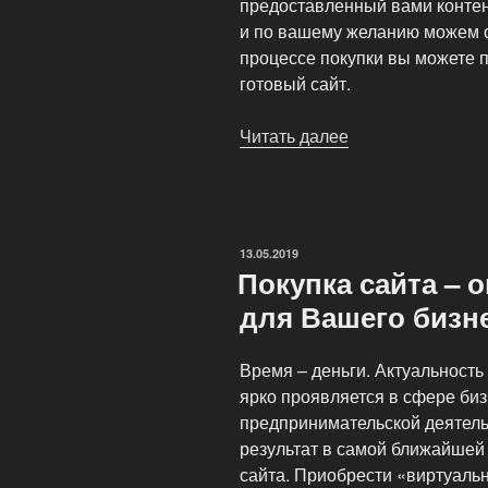
предоставленный вами контен
и по вашему желанию можем с
процессе покупки вы можете п
готовый сайт.
Читать далее
«Интернет-
магазин
готовых
сайтов»
ОПУБЛИКОВАНО
13.05.2019
Покупка сайта – 
для Вашего бизн
Время – деньги. Актуальност
ярко проявляется в сфере би
предпринимательской деятел
результат в самой ближайшей 
сайта. Приобрести «виртуаль