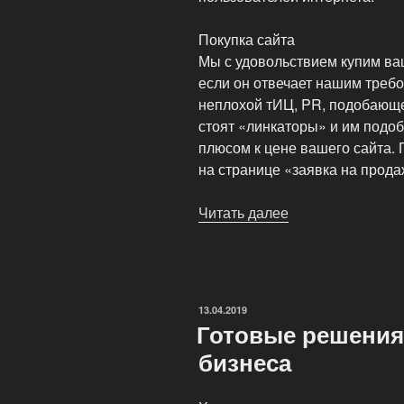
Покупка сайта
Мы с удовольствием купим ва
если он отвечает нашим требо
неплохой тИЦ, PR, подобающе
стоят «линкаторы» и им подоб
плюсом к цене вашего сайта.
на странице «заявка на прода
Читать далее
«Покупка
и
продажа
сайта
на
ОПУБЛИКОВАНО
13.04.2019
Sale
Готовые решения
Sites»
бизнеса