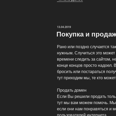
сайта
–
оптимальное
решение
ОПУБЛИКОВАНО
13.04.2019
для
Покупка и продажа
Вашего
бизнеса!»
Рано или поздно случается так
нужным. Случиться это может
времени следить за сайтом, н
конце концов просто надоел. В
бросить или постараться получ
тут приходим мы, те кто может
Продать домен
Если Вы решили продать тольк
тут мы вам можем помочь. Мы
если они нам понравяться и м
пользователей интернета.