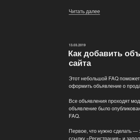
Читать далее
«Готовые
решения
для
Вас
и
ОПУБЛИКОВАНО
13.03.2019
Вашего
Как добавить об
бизнеса»
сайта
Этот небольшой FAQ поможет 
оформить объявление о прода
Все объявления проходят мод
объявление было опубликован
FAQ.
Первое, что нужно сделать — 
ссылку «Регистрация» и запо