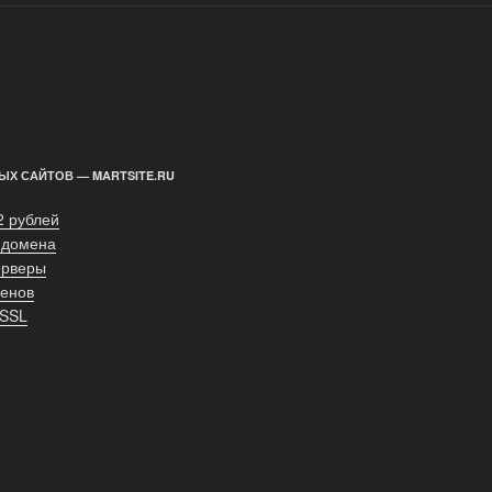
ЫХ САЙТОВ — MARTSITE.RU
2 рублей
 домена
ерверы
енов
 SSL