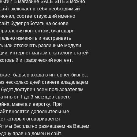
еньги? В магазине SALE SITES можно
 сайт включает в себя необходимый
ционал, соответствующий именно
айт будет работать на основе
равления контентом, благодаря
тельно изменять и настраивать
ть или отключать различные модули
ии, интернет-магазин, каталоги статей
текстовый и графический контент.
жает барьер входа в интернет-бизнес.
ез несколько дней станете владельцем
 будет доступен всем пользователям
атить от 1 до 3 месяцев своего
йна, макета и верстку. При
сайт вносятся дополнительные
жет которых оговаривается
айт мы бесплатно размещаем на Вашем
дачу прав на домен и сайт.