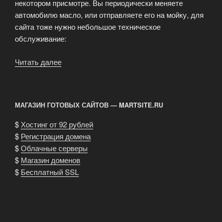
некотором присмотре. Вы периодически меняете
автомобилю масло, или отправляете его на мойку, для
сайта тоже нужно небольшое техническое
обслуживание:
Читать далее
«Магазин
готовых
сайтов
–
МАГАЗИН ГОТОВЫХ САЙТОВ — MARTSITE.RU
это
простой
$
Хостинг от 92 рублей
способ
$
Регистрация домена
обретения
$
Облачные серверы
сайта»
$
Магазин доменов
$
Бесплатный SSL
.