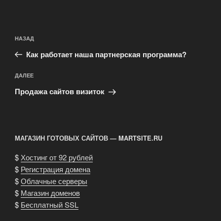
Навигация
Предыдущая
НАЗАД
по
запись:
записям
Как работает наша партнерская программа?
Следующая
ДАЛЕЕ
запись
Продажа сайтов визиток
МАГАЗИН ГОТОВЫХ САЙТОВ — MARTSITE.RU
$
Хостинг от 92 рублей
$
Регистрация домена
$
Облачные серверы
$
Магазин доменов
$
Бесплатный SSL